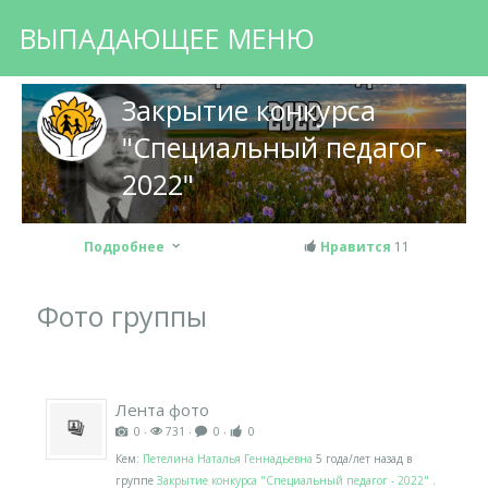
ВЫПАДАЮЩЕЕ МЕНЮ
Закрытие конкурса
"Специальный педагог -
2022"
Подробнее
Нравится
11
Фото группы
Лента фото
0 ‧
731 ‧
0 ‧
0
Кем:
Петелина Наталья Геннадьевна
5 года/лет назад
в
группе
Закрытие конкурса "Специальный педагог - 2022"
.